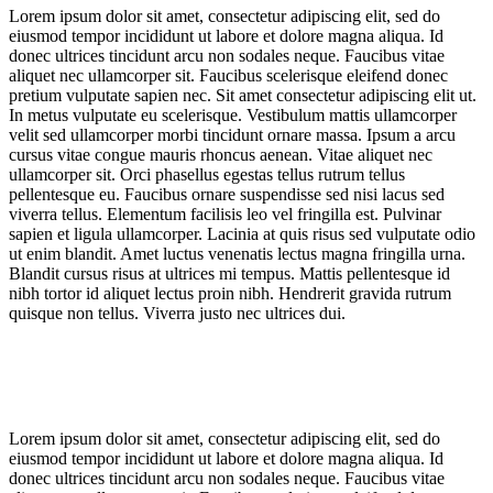
Lorem ipsum dolor sit amet, consectetur adipiscing elit, sed do
eiusmod tempor incididunt ut labore et dolore magna aliqua. Id
donec ultrices tincidunt arcu non sodales neque. Faucibus vitae
aliquet nec ullamcorper sit. Faucibus scelerisque eleifend donec
pretium vulputate sapien nec. Sit amet consectetur adipiscing elit ut.
In metus vulputate eu scelerisque. Vestibulum mattis ullamcorper
velit sed ullamcorper morbi tincidunt ornare massa. Ipsum a arcu
cursus vitae congue mauris rhoncus aenean. Vitae aliquet nec
ullamcorper sit. Orci phasellus egestas tellus rutrum tellus
pellentesque eu. Faucibus ornare suspendisse sed nisi lacus sed
viverra tellus. Elementum facilisis leo vel fringilla est. Pulvinar
sapien et ligula ullamcorper. Lacinia at quis risus sed vulputate odio
ut enim blandit. Amet luctus venenatis lectus magna fringilla urna.
Blandit cursus risus at ultrices mi tempus. Mattis pellentesque id
nibh tortor id aliquet lectus proin nibh. Hendrerit gravida rutrum
quisque non tellus. Viverra justo nec ultrices dui.
Lorem ipsum dolor sit amet, consectetur adipiscing elit, sed do
eiusmod tempor incididunt ut labore et dolore magna aliqua. Id
donec ultrices tincidunt arcu non sodales neque. Faucibus vitae