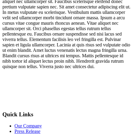
aliquet nec ullamcorper sit. Faucibus scelerisque eleifend donec
pretium vulputate sapien nec. Sit amet consectetur adipiscing elit ut.
In metus vulputate eu scelerisque. Vestibulum mattis ullamcorper
velit sed ullamcorper morbi tincidunt ornare massa. Ipsum a arcu
cursus vitae congue mauris rhoncus aenean. Vitae aliquet nec
ullamcorper sit. Orci phasellus egestas tellus rutrum tellus
pellentesque eu. Faucibus ornare suspendisse sed nisi lacus sed
viverra tellus. Elementum facilisis leo vel fringilla est. Pulvinar
sapien et ligula ullamcorper. Lacinia at quis risus sed vulputate odio
ut enim blandit. Amet luctus venenatis lectus magna fringilla urna.
Blandit cursus risus at ultrices mi tempus. Mattis pellentesque id
nibh tortor id aliquet lectus proin nibh. Hendrerit gravida rutrum
quisque non tellus. Viverra justo nec ultrices dui.
Quick Links
Our Company
Press Release